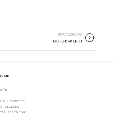
SUCCESSIVO
NO PENSAR EN TI
OOKIE
erTe
alla sua memoria.
torizzazione.
ffaellacarra.com
.