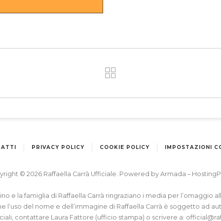
ATTI
PRIVACY POLICY
COOKIE POLICY
IMPOSTAZIONI C
right © 2026 Raffaella Carrà Ufficiale. Powered by
Armada
–
HostingP
apino e la famiglia di Raffaella Carrà ringraziano i media per l’omaggio 
he l’uso del nome e dell’immagine di Raffaella Carrà è soggetto ad au
iciali, contattare Laura Fattore (ufficio stampa) o scrivere a:
official@ra