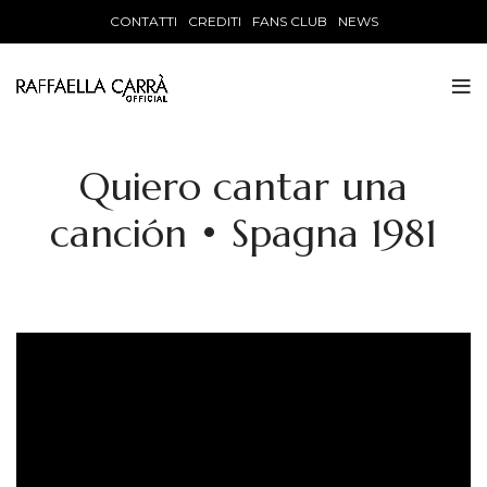
CONTATTI
CREDITI
FANS CLUB
NEWS
Quiero cantar una
canción • Spagna 1981
Video
Player