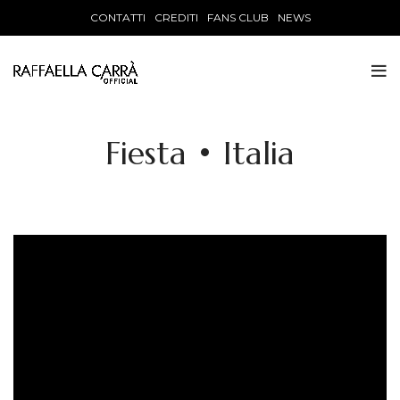
CONTATTI
CREDITI
FANS CLUB
NEWS
Fiesta • Italia
Video
Player