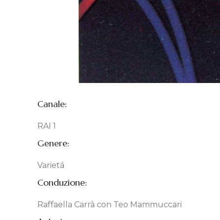
Canale:
RAI 1
Genere:
Varietá
Conduzione:
Raffaella Carrà con Teo Mammuccari