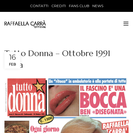
CONTATTI
CREDITI
FANS CLUB
NEWS
Tutto Donna – Ottobre 1991
16
Italia
FEB