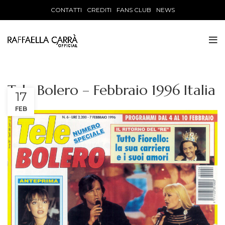
CONTATTI
CREDITI
FANS CLUB
NEWS
Tele Bolero – Febbraio 1996 Italia
17
FEB