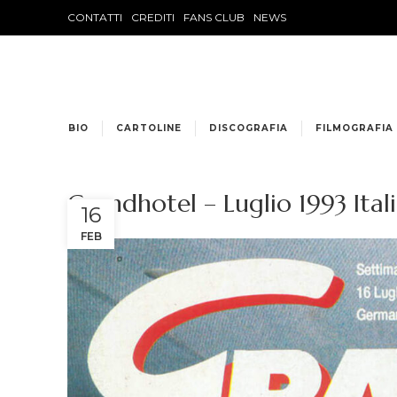
CONTATTI
CREDITI
FANS CLUB
NEWS
BIO
CARTOLINE
DISCOGRAFIA
FILMOGRAFIA
Grandhotel – Luglio 1993 Ital
16
FEB