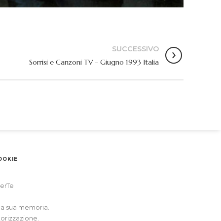
SUCCESSIVO
Sorrisi e Canzoni TV – Giugno 1993 Italia
OOKIE
erTe
alla sua memoria.
torizzazione.