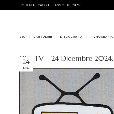
CONTATTI
CREDITI
FANS CLUB
NEWS
BIO
CARTOLINE
DISCOGRAFIA
FILMOGRAFIA
Film TV – 24 Dicembre 2024. 
24
DIC