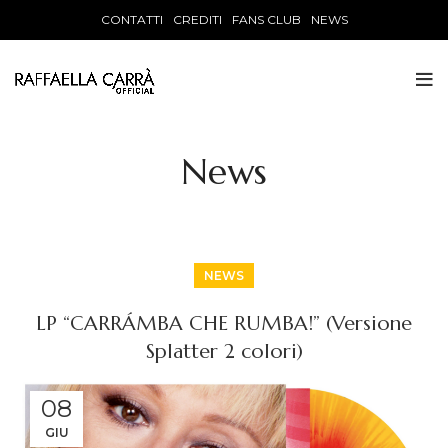
CONTATTI
CREDITI
FANS CLUB
NEWS
News
NEWS
LP “CARRÁMBA CHE RUMBA!” (Versione
Splatter 2 colori)
08
GIU