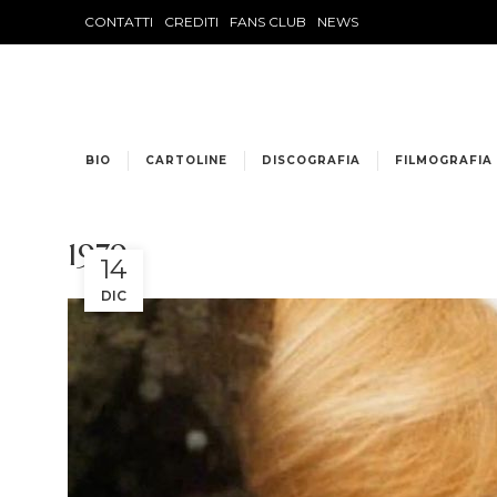
CONTATTI
CREDITI
FANS CLUB
NEWS
BIO
CARTOLINE
DISCOGRAFIA
FILMOGRAFIA
1979
14
DIC