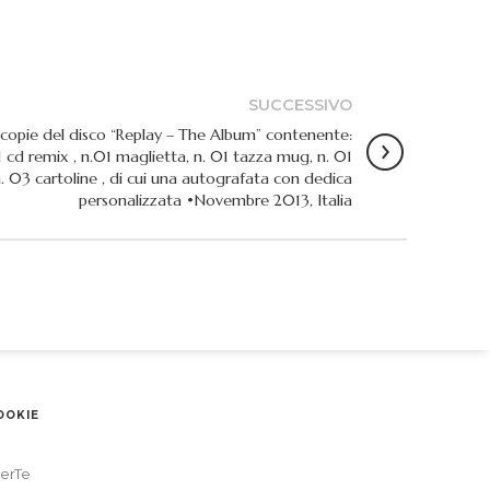
SUCCESSIVO
copie del disco “Replay – The Album” contenente:
01 cd remix , n.01 maglietta, n. 01 tazza mug, n. 01
. 03 cartoline , di cui una autografata con dedica
personalizzata •Novembre 2013, Italia
OOKIE
erTe