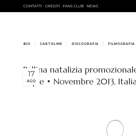
CONTATTI
CREDITI
FANS CLUB
NEWS
BIO
CARTOLINE
DISCOGRAFIA
FILMOGRAFIA
Pallina natalizia promozional
17
copie • Novembre 2013, Itali
AGO