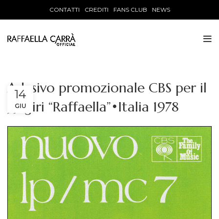
CONTATTI
CREDITI
FANS CLUB
NEWS
Adesivo promozionale CBS per il
14
33 giri “Raffaella”•Italia 1978
GIU