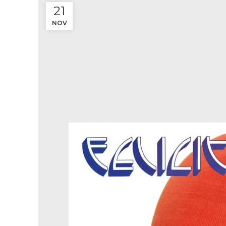
21
NOV