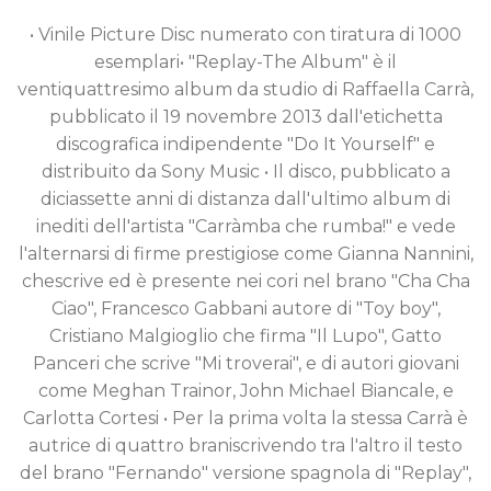
• Vinile Picture Disc numerato con tiratura di 1000
esemplari• "Replay-The Album" è il
ventiquattresimo album da studio di Raffaella Carrà,
pubblicato il 19 novembre 2013 dall'etichetta
discografica indipendente "Do It Yourself" e
distribuito da Sony Music • Il disco, pubblicato a
diciassette anni di distanza dall'ultimo album di
inediti dell'artista "Carràmba che rumba!" e vede
l'alternarsi di firme prestigiose come Gianna Nannini,
chescrive ed è presente nei cori nel brano "Cha Cha
Ciao", Francesco Gabbani autore di "Toy boy",
Cristiano Malgioglio che firma "Il Lupo", Gatto
Panceri che scrive "Mi troverai", e di autori giovani
come Meghan Trainor, John Michael Biancale, e
Carlotta Cortesi • Per la prima volta la stessa Carrà è
autrice di quattro braniscrivendo tra l'altro il testo
del brano "Fernando" versione spagnola di "Replay",