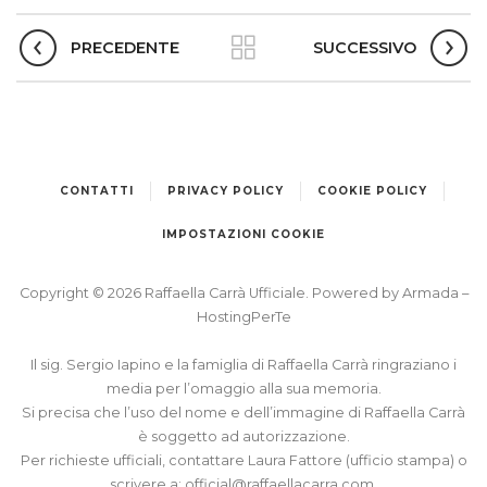
PRECEDENTE
SUCCESSIVO
CONTATTI
PRIVACY POLICY
COOKIE POLICY
IMPOSTAZIONI COOKIE
Copyright © 2026 Raffaella Carrà Ufficiale. Powered by
Armada
–
HostingPerTe
Il sig. Sergio Iapino e la famiglia di Raffaella Carrà ringraziano i
media per l’omaggio alla sua memoria.
Si precisa che l’uso del nome e dell’immagine di Raffaella Carrà
è soggetto ad autorizzazione.
Per richieste ufficiali, contattare Laura Fattore (ufficio stampa) o
scrivere a:
official@raffaellacarra.com
.