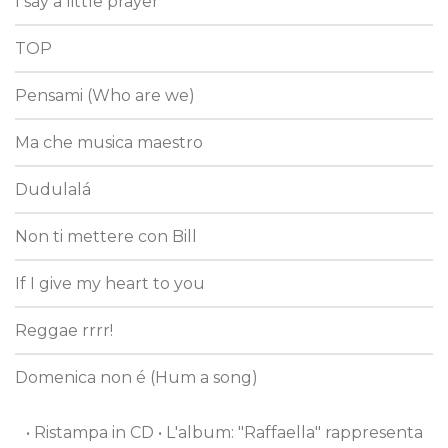
I say a little prayer
TOP
Pensami (Who are we)
Ma che musica maestro
Dudulalá
Non ti mettere con Bill
If I give my heart to you
Reggae rrrr!
Domenica non é (Hum a song)
• Ristampa in CD • L'album: "Raffaella" rappresenta