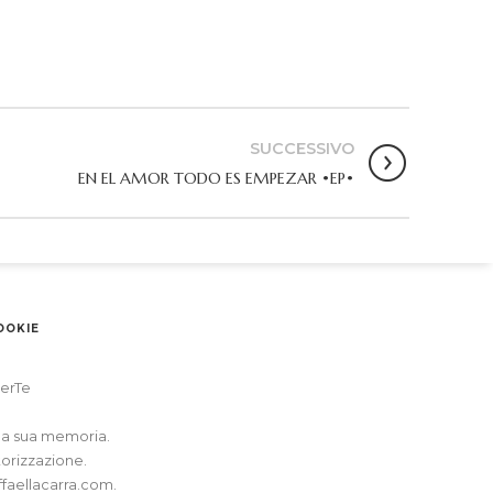
SUCCESSIVO
EN EL AMOR TODO ES EMPEZAR •EP•
OOKIE
erTe
alla sua memoria.
torizzazione.
ffaellacarra.com
.