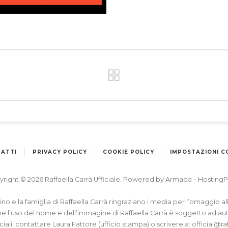
ATTI
PRIVACY POLICY
COOKIE POLICY
IMPOSTAZIONI C
right © 2026 Raffaella Carrà Ufficiale. Powered by
Armada
–
HostingP
apino e la famiglia di Raffaella Carrà ringraziano i media per l’omaggio 
he l’uso del nome e dell’immagine di Raffaella Carrà è soggetto ad au
iciali, contattare Laura Fattore (ufficio stampa) o scrivere a:
official@ra