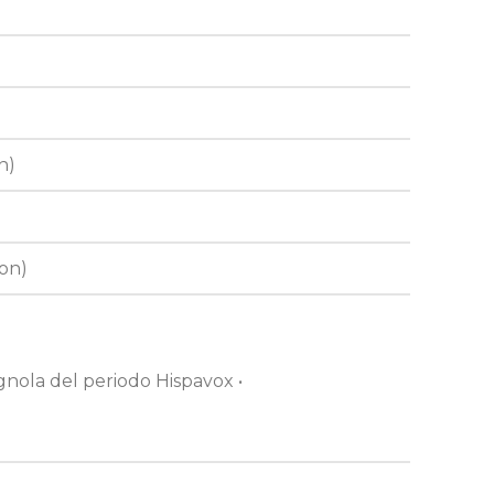
n)
ion)
gnola del periodo Hispavox •