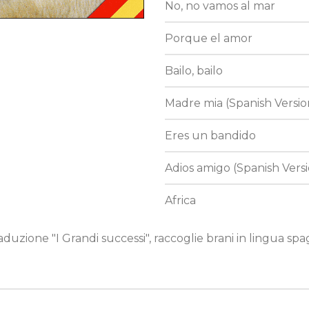
No, no vamos al mar
Porque el amor
Bailo, bailo
Madre mia (Spanish Versio
Eres un bandido
Adios amigo (Spanish Vers
Africa
one "I Grandi successi", raccoglie brani in lingua spa