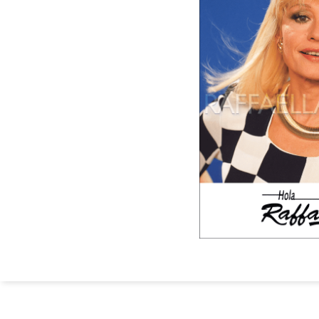
Fotografia p
distribuita c
nella cartell