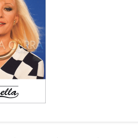
romozionale
ome omaggio
a stampa di