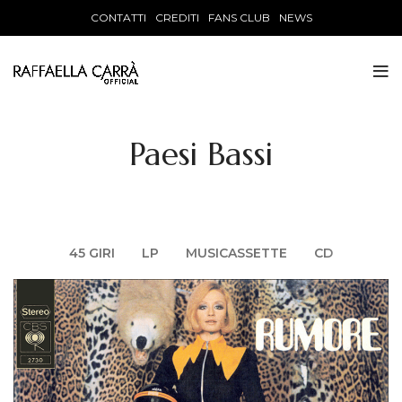
CONTATTI
CREDITI
FANS CLUB
NEWS
Paesi Bassi
45 GIRI
LP
MUSICASSETTE
CD