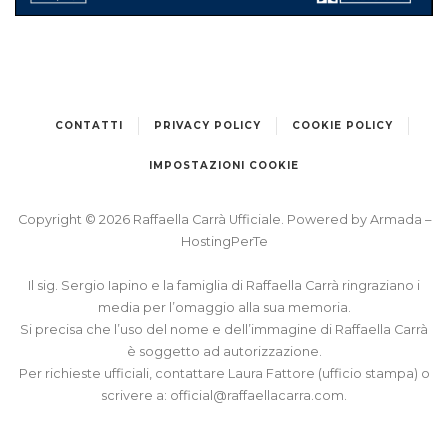
MUSICASSETTE
PAESI BASSI
APPLAUSO
CONTATTI
PRIVACY POLICY
COOKIE POLICY
IMPOSTAZIONI COOKIE
Copyright © 2026 Raffaella Carrà Ufficiale. Powered by
Armada
–
HostingPerTe
Il sig. Sergio Iapino e la famiglia di Raffaella Carrà ringraziano i
media per l’omaggio alla sua memoria.
Si precisa che l’uso del nome e dell’immagine di Raffaella Carrà
è soggetto ad autorizzazione.
Per richieste ufficiali, contattare Laura Fattore (ufficio stampa) o
scrivere a:
official@raffaellacarra.com
.