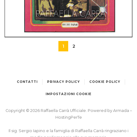
1
2
STEREO 8
ITALIA
CARRA’ SERA
CONTATTI
PRIVACY POLICY
COOKIE POLICY
IMPOSTAZIONI COOKIE
Copyright © 2026 Raffaella Carrà Ufficiale. Powered by
Armada
–
HostingPerTe
Il sig. Sergio Iapino e la famiglia di Raffaella Carrà ringraziano i