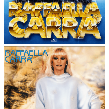
LP
GERMANIA
RAFFAELLA CARRA’ • ’82