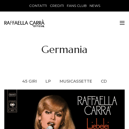
CONTATTI
CREDITI
FANS CLUB
NEWS
Germania
45 GIRI
LP
MUSICASSETTE
CD