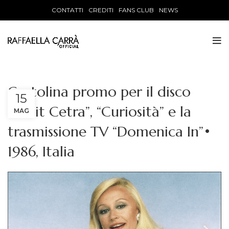
CONTATTI
CREDITI
FANS CLUB
NEWS
Cartolina promo per il disco
15
“Fonit Cetra”, “Curiosità” e la
MAG
trasmissione TV “Domenica In”•
1986, Italia