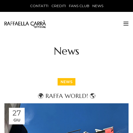
CONTATTI
CREDITI
FANS CLUB
NEWS
News
NEWS
🌍 RAFFA WORLD! 🌎
27
GIU